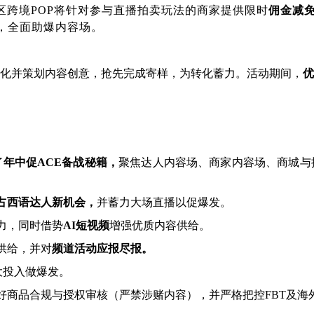
区跨境POP将针对参与直播拍卖玩法的商家提供限时
佣金减
，全面助爆内容场。
化并策划内容创意，抢先完成寄样，为转化蓄力。活动期间，
优
了
年中促ACE备战秘籍，
聚焦达人内容场、商家内容场、商城与
占西语达人新机会，
并蓄力大场直播以促爆发。
力，同时借势
AI短视频
增强优质内容供给。
供给，并对
频道活动应报尽报。
大投入做爆发。
好商品合规与授权审核（严禁涉赌内容），并严格把控FBT及