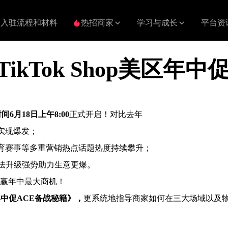
入驻流程和材料
热招商家
学习与成长
平台资
kTok Shop美区年
间6月18日上午8:00
正式开启！对比去年
实现爆发；
育赛事等多重营销热点话题热度持续攀升；
玩法升级强势助力生意更爆。
赢年中最大商机！
6年中促ACE备战秘籍》，
更系统地指导商家如何在三大场域以及