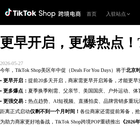
首页
入驻站点
更早开启，更爆热点！Ti
2026-05-27
今年，TikTok Shop美区年中促（Deals For You Days）将于
北京时
•
更早开启：
提前20多天开启，商家需更早开启筹备，才能更早
•
更多爆点：
夏季换季刚需、父亲节、美国国庆、户外运动、体
•
更强交易：
热点趋势、AI短视频、直播拍卖、品牌营销多重
距离正式启动
仅剩不到一个月时间！
各位商家还需提前筹备，抢
为助力商家更好地备战，TikTok Shop跨境POP重磅推出
《202