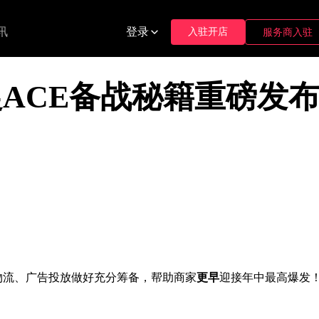
讯
登录
入驻开店
服务商入驻
中促ACE备战秘籍重磅发
物流、广告投放做好充分筹备，帮助商家
更早
迎接年中最高爆发