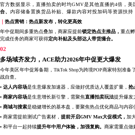
官方数据显示，直播拍卖的时均GMV是其他直播的4倍，美
合、
内容储备置换货品补贴、爆款内容对投加码等资源扶持
｜
热点营销：热点新发布，转化更高效
年中促期间多重热点叠加，商家应提前
锁定热点主推品，
重点孵
完成任务的商家可获得
定向补贴及头部达人带货撮合。
02
多场域齐发力，ACE助力2026年中促更大爆发
今年美区年中促筹备期，TikTok Shop为跨境POP商家特别准备
战自查。
•
达人内容场
是生意爆发加速器，应做好优质达人覆盖扩量，
抢
•
商家内容场
是生意增长新引擎，需聚焦
直播拍卖玩法
提升爆发
•
商城与搜索
是稳健增长的基本盘，要聚焦热点优化商品与内容
• 商家需提前测试广告素材，
提前开启GMV Max大促模式，
加
• 和平台一起持续
提升年中用户体验，加强复购。
商家需重点做